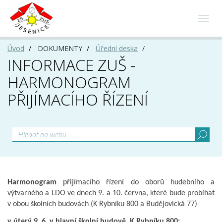
Toggl
navig
Úvod
DOKUMENTY
Úřední deska
INFORMACE ZUŠ -
HARMONOGRAM
PŘIJÍMACÍHO ŘÍZENÍ
Harmonogram
přijímacího řízení do oborů hudebního a
výtvarného a LDO ve dnech 9. a 10. června, které bude probíhat
v obou školních budovách (K Rybníku 800 a Budějovická 77)
v úterý 9. 6. v hlavní školní budově, K Rybníku 800: