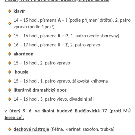
klavír
14 – 15 hod., písmena
A – J
(podle příjmení dítěte), 2. patro
vpravo (podle šipek!)
15 – 16 hod., písmena
K – P
, 1. patro (vedle sborovny)
16 – 17 hod., písmena R
– Z
, 2. patro vpravo
akordeon
15 – 16 hod., 2. patro vpravo
housle
15 – 16 hod., 1. patro vpravo, žákovská knihovna
literárně dramatický obor
14 – 16 hod., 3. patro vlevo, divadelní sál
v úterý 9. 6. ve školní budově Budějovická 77 (proti MÚ
Jesenice):
dechové nástroje
(flétna, klarinet, saxofon, trubka)