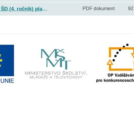
Celoroční plán výchovné činnosti ŠD (4. ročník) platný od 1.9.2018.pdf
PDF dokument
92