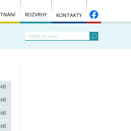
TNÁNÍ
ROZVRHY
KONTAKTY
 kB
 kB
 kB
 kB