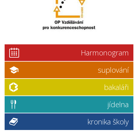
Harmonogram
suplování
bakaláři
jídelna
kronika školy