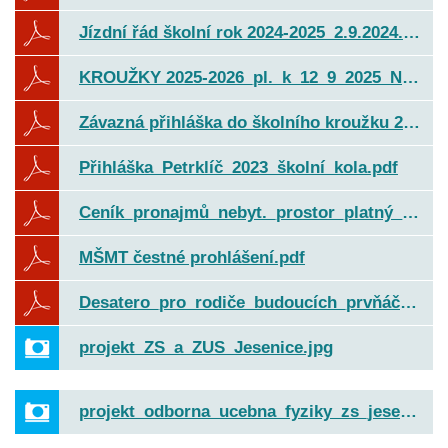
Jízdní řád školní rok 2024-2025_2.9.2024.pdf
KROUŽKY 2025-2026_pl._k_12_9_2025_NABÍDKA.pdf
Závazná přihláška do školního kroužku 2024-25.pdf
Přihláška_Petrklíč_2023_školní_kola.pdf
Ceník_pronajmů_nebyt._prostor_platný_od_1.3.2023.pdf.pdf
MŠMT čestné prohlášení.pdf
Desatero_pro_rodiče_budoucích_prvňáčků.pdf
projekt_ZS_a_ZUS_Jesenice.jpg
projekt_odborna_ucebna_fyziky_zs_jesenice.jpg