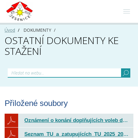
Toggl
navig
Úvod
DOKUMENTY
OSTATNÍ DOKUMENTY KE
STAŽENÍ
Přiložené soubory
Oznámení o konání doplňujících voleb do školské rady.pdf
Seznam_TU_a_zatupujících_TU_2025_2026_1.9.25a.pdf