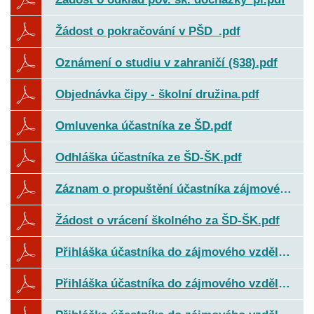
Žádost o pokračování v PŠD_.pdf
Oznámení o studiu v zahraničí (§38).pdf
Objednávka čipy - školní družina.pdf
Omluvenka účastníka ze ŠD.pdf
Odhláška účastníka ze ŠD-ŠK.pdf
Záznam o propuštění účastníka zájmového vzdělávání ze školní družiny v době kroužků a ZUŠ.pdf
Žádost o vrácení školného za ŠD-ŠK.pdf
Přihláška účastníka do zájmového vzdělávání (ranní ŠD-ŠK) 2026-2027.pdf
Přihláška účastníka do zájmového vzdělávání (ŠD) 2026-2027.pdf