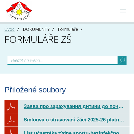
Toggl
navig
Úvod
DOKUMENTY
Formuláře
FORMULÁŘE ZŠ
Přiložené soubory
Заява про зарахування дитини до початкової школи.pdf
Smlouva o stravovaní žáci 2025-26 platná od 1. 9. 2025.pdf
List učastníka týdne sportu-bezinfekčnost 2026.pdf