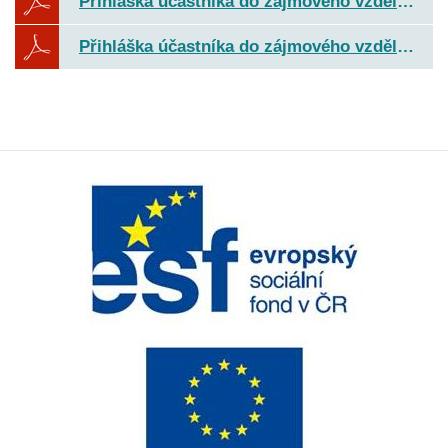
Přihláška účastníka do zájmového vzdělávání (ŠK před odpoledním vyučováním) 2026-2027.pdf
Přihláška účastníka do zájmového vzdělávání (ŠK) 2026-2027.pdf