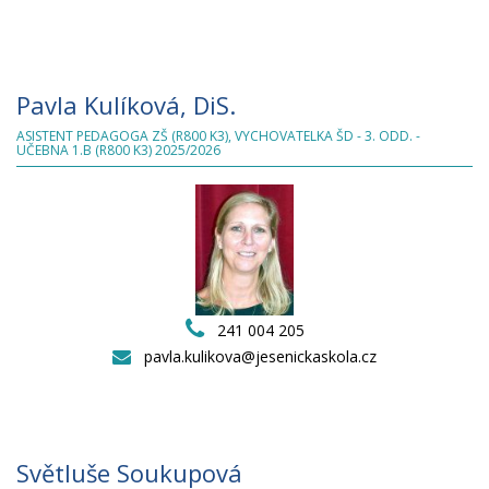
Pavla Kulíková, DiS.
ASISTENT PEDAGOGA ZŠ (R800 K3), VYCHOVATELKA ŠD - 3. ODD. -
UČEBNA 1.B (R800 K3) 2025/2026
241 004 205
pavla.kulikova@jesenickaskola.cz
Světluše Soukupová