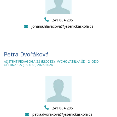
241 004 205
johana.hlavacova@jesenickaskola.cz
Petra Dvořáková
ASISTENT PEDAGOGA ZŠ (R800 K3) , VYCHOVATELKA ŠD - 2. ODD. -
UČEBNA 1.A (R800 K3) 2025/2026
241 004 205
petra.dvorakova@jesenickaskola.cz