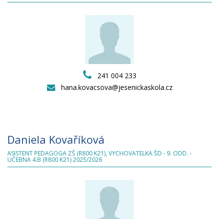
241 004 233
hana.kovacsova@jesenickaskola.cz
Daniela Kovaříková
ASISTENT PEDAGOGA ZŠ (R800 K21), VYCHOVATELKA ŠD - 9. ODD. -
UČEBNA 4.B (R800 K21) 2025/2026