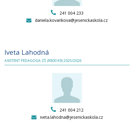
241 004 233
daniela.kovarikova@jesenickaskola.cz
Iveta Lahodná
ASISTENT PEDAGOGA ZŠ (R800 K9) 2025/2026
241 004 212
iveta.lahodna@jesenickaskola.cz