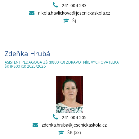
241 004 233
nikola.havlickova@jesenickaskola.cz
Šj
Zdeňka Hrubá
ASISTENT PEDAGOGA ZŠ (R800 K3) ZDRAVOTNÍK, VYCHOVATELKA
ŠK (R800 K3) 2025/2026
241 004 205
zdenka.hruba@jesenickaskola.cz
ŠK (xx)