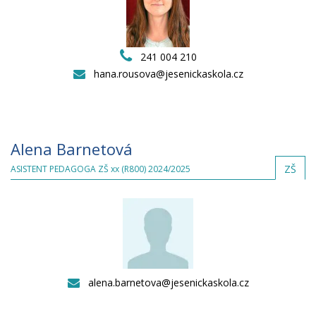
241 004 210
hana.rousova@jesenickaskola.cz
Alena Barnetová
ZŠ
ASISTENT PEDAGOGA ZŠ xx (R800) 2024/2025
alena.barnetova@jesenickaskola.cz