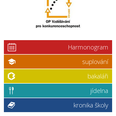
Harmonogram
suplování
bakaláři
jídelna
kronika školy