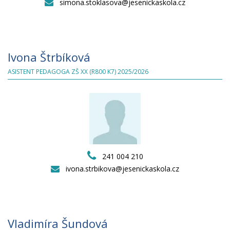
simona.stoklasova@jesenickaskola.cz
Ivona Štrbíková
ASISTENT PEDAGOGA ZŠ XX (R800 K7) 2025/2026
241 004 210
ivona.strbikova@jesenickaskola.cz
Vladimíra Šundová