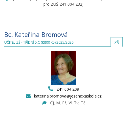
pro ZUŠ 241 004 232)
Bc. Kateřina Bromová
ZŠ
UČITEL ZŠ - TŘÍDNÍ 5.C (R800 K5) 2025/2026
241 004 209
katerina.bromova@jesenickaskola.cz
Čj, M, Př, Vl, Tv, Tč