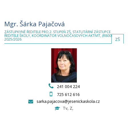
Mgr. Šárka Pajačová
ZÁSTUPKYNĚ ŘEDITELE PRO 2. STUPEŇ ZŠ, STATUTÁRNÍ ZÁSTUPCE
ŘEDITELE ŠKOLY, KOORDINÁTOR VOLNOČASOVÝCH AKTIVIT, (R800)
ZŠ
2025/2026
241 004 224
725 612 616
sarka.pajacova@jesenickaskola.cz
Tv, Z,