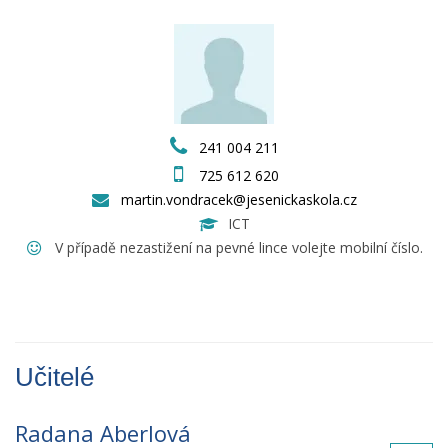
241 004 211
725 612 620
martin.vondracek@jesenickaskola.cz
ICT
V případě nezastižení na pevné lince volejte mobilní číslo.
Učitelé
Radana Aberlová