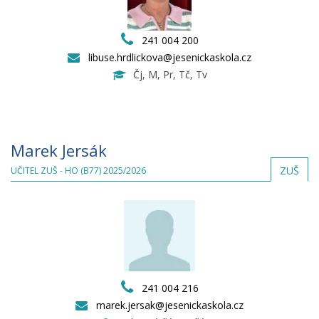
241 004 200
libuse.hrdlickova@jesenickaskola.cz
Čj, M, Pr, Tč, Tv
Marek Jersák
ZUŠ
UČITEL ZUŠ - HO (B77) 2025/2026
241 004 216
marek.jersak@jesenickaskola.cz