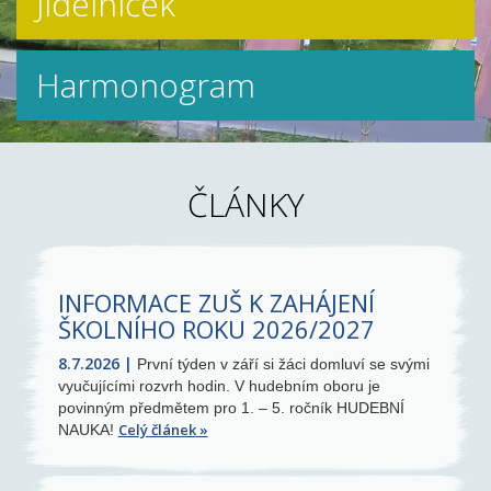
Jídelníček
Harmonogram
ČLÁNKY
INFORMACE ZUŠ K ZAHÁJENÍ
ŠKOLNÍHO ROKU 2026/2027
8.7.2026
První týden v září si žáci domluví se svými
vyučujícími rozvrh hodin. V hudebním oboru je
povinným předmětem pro 1. – 5. ročník HUDEBNÍ
Celý článek
NAUKA!