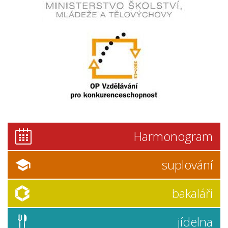
Harmonogram
suplování
bakaláři
jídelna