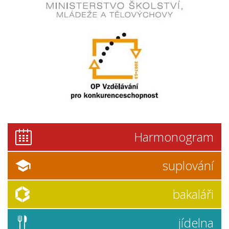
Harmonogram
suplování
bakaláři
jídelna