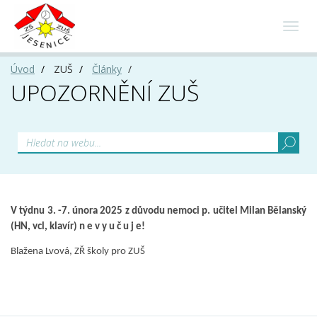
Toggl
navig
Úvod
ZUŠ
Články
UPOZORNĚNÍ ZUŠ
V týdnu 3. -7. února 2025 z důvodu nemoci p. učitel Milan Bělanský
(HN, vcl, klavír) n e v y u č u j e!
Blažena Lvová, ZŘ školy pro ZUŠ