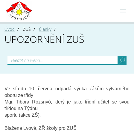
Toggl
navig
Úvod
ZUŠ
Články
UPOZORNĚNÍ ZUŠ
Ve středu 10. června odpadá výuka žákům výtvarného
oboru ze třídy
Mgr. Tibora Rozsnyó, který je jako třídní učitel se svou
třídou na Týdnu
sportu (akce ZŠ).
Blažena Lvová, ZŘ školy pro ZUŠ