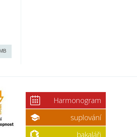
 MB
Harmonogram
suplování
bakaláři