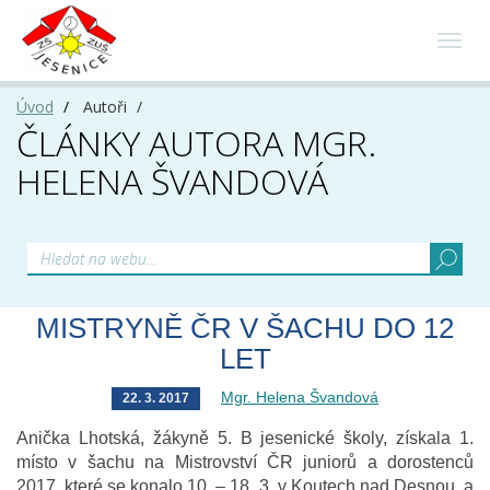
Toggl
navig
Úvod
Autoři
ČLÁNKY AUTORA MGR.
HELENA ŠVANDOVÁ
MISTRYNĚ ČR V ŠACHU DO 12
LET
Mgr. Helena Švandová
22. 3. 2017
Anička Lhotská, žákyně 5. B jesenické školy, získala 1.
místo v šachu na Mistrovství ČR juniorů a dorostenců
2017, které se konalo 10. – 18. 3. v Koutech nad Desnou, a