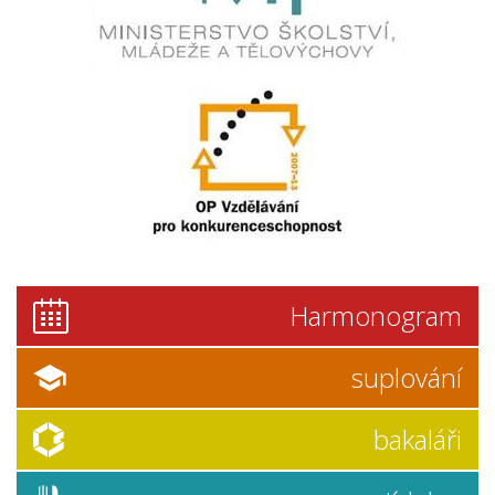
Harmonogram
suplování
bakaláři